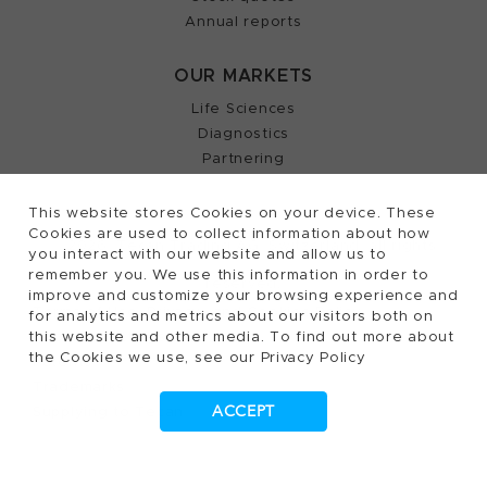
Annual reports
OUR MARKETS
Life Sciences
Diagnostics
Partnering
This website stores Cookies on your device. These
Cookies are used to collect information about how
2026, Tecan Trading AG, Switzerland, all rights
©
you interact with our website and allow us to
remember you. We use this information in order to
reserved.
improve and customize your browsing experience and
Terms of Use, Privacy- and Cookies Policy
for analytics and metrics about our visitors both on
Cookies Settings
this website and other media. To find out more about
the Cookies we use, see our Privacy Policy
Patents
Trademarks
ACCEPT
Supplying to Tecan