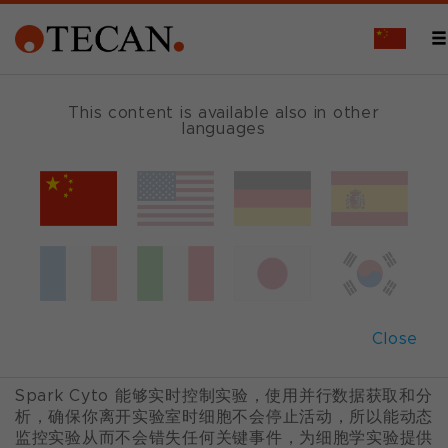
概述
This content is available also in other
languages
Spark
®
Cyto
全自动实时活细胞成像检测系统
Spark Cyto 是一款具有荧光成像和细胞检测的多功能微
孔板检测仪，为细胞学研究开启新潜能。通过活体细胞成
Close
像与行业领先的检测技术相结和，您能够以前所未有的效
率获得独特的包含多指标参数的定性和定量数据集合。
Spark Cyto 能够实时控制实验，使用并行数据获取和分
析，确保你离开实验室时细胞不会停止活动，所以能动态
监控实验从而不会错失任何关键事件，为细胞学实验提供